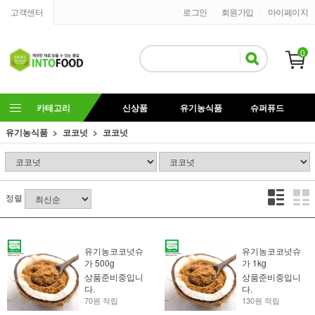
고객센터
로그인
회원가입
마이페이지
0
카테고리
신상품
유기농식품
슈퍼퓨드
유기농식품
코코넛
코코넛
정렬
유기농코코넛슈
유기농코코넛슈
가 500g
가 1kg
상품준비중입니
상품준비중입니
다.
다.
70원 적립
130원 적립