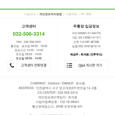
이용안내
|
|
이용약관
|
PC VER
개인정보처리방침
고객센터
무통장 입금정보
032-506-3314
국민 659401-01-440176
기업 123-139321-01-011
FAX : 032-506-0041
신한 110-497-487296
월요일 - 금요일 09:00 - 18:00
농협 352-1819-6219-13
점심시간 12:00 - 13:00
토요일 09:00 - 14:00
예금주 : 최석원 (인투푸드)
토요일 09:00 - 14:00
COMPANY : Intofood / OWNER : 최석원
ADDRESS : 인천광역시 서구 장고개로231번안길 14, 2층
CS CENTER : 032-506-3314
개인정보관리책임자 : 최석원
사업자등록번호 : 122-18-38441
통신판매업신고 : 2008-인천부평-421