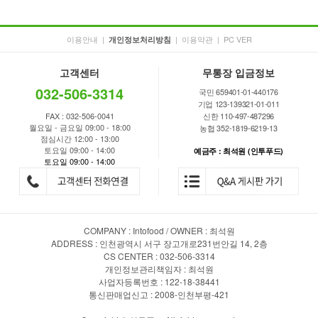
이용안내
|
|
이용약관
|
PC VER
개인정보처리방침
고객센터
무통장 입금정보
032-506-3314
국민 659401-01-440176
기업 123-139321-01-011
FAX : 032-506-0041
신한 110-497-487296
월요일 - 금요일 09:00 - 18:00
농협 352-1819-6219-13
점심시간 12:00 - 13:00
토요일 09:00 - 14:00
예금주 : 최석원 (인투푸드)
토요일 09:00 - 14:00
COMPANY : Intofood / OWNER : 최석원
ADDRESS : 인천광역시 서구 장고개로231번안길 14, 2층
CS CENTER : 032-506-3314
개인정보관리책임자 : 최석원
사업자등록번호 : 122-18-38441
통신판매업신고 : 2008-인천부평-421