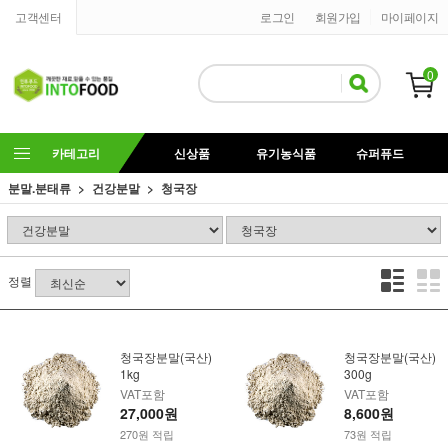
고객센터
로그인
회원가입
마이페이지
0
카테고리
신상품
유기농식품
슈퍼퓨드
분말.분태류
건강분말
청국장
정렬
청국장분말(국산)
청국장분말(국산)
1kg
300g
VAT포함
VAT포함
27,000원
8,600원
270원 적립
73원 적립