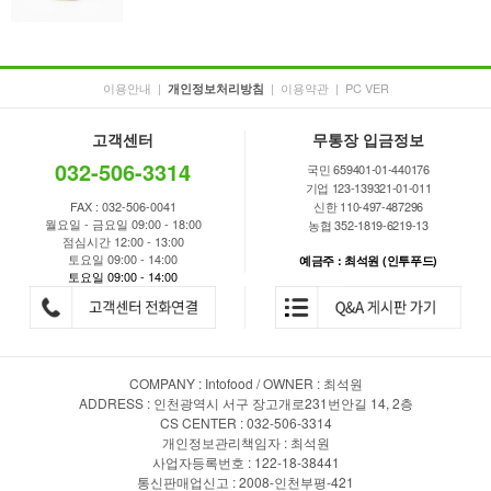
이용안내
|
|
이용약관
|
PC VER
개인정보처리방침
고객센터
무통장 입금정보
032-506-3314
국민 659401-01-440176
기업 123-139321-01-011
FAX : 032-506-0041
신한 110-497-487296
월요일 - 금요일 09:00 - 18:00
농협 352-1819-6219-13
점심시간 12:00 - 13:00
토요일 09:00 - 14:00
예금주 : 최석원 (인투푸드)
토요일 09:00 - 14:00
COMPANY : Intofood / OWNER : 최석원
ADDRESS : 인천광역시 서구 장고개로231번안길 14, 2층
CS CENTER : 032-506-3314
개인정보관리책임자 : 최석원
사업자등록번호 : 122-18-38441
통신판매업신고 : 2008-인천부평-421