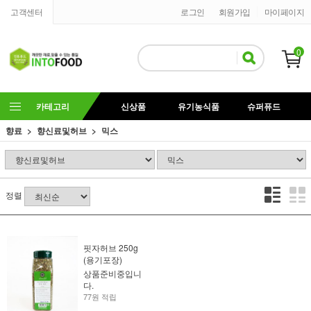
고객센터
로그인
회원가입
마이페이지
0
카테고리
신상품
유기농식품
슈퍼퓨드
향료
향신료및허브
믹스
정렬
핏자허브 250g
(용기포장)
상품준비중입니
다.
77원 적립