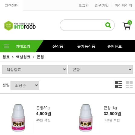
고객센터
로그인
회원가입
마이페이지
0
카테고리
신상품
유기농식품
슈퍼퓨드
향료
액상향료
콘향
정렬
콘향80g
콘향1kg
4,500원
32,500원
45원 적립
325원 적립