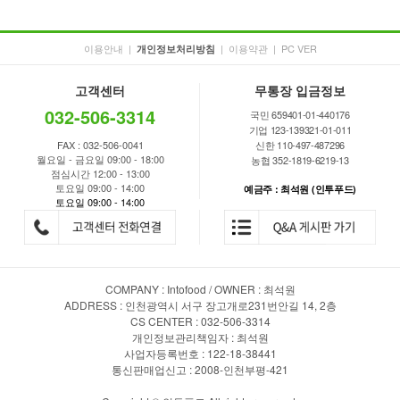
이용안내
|
|
이용약관
|
PC VER
개인정보처리방침
고객센터
무통장 입금정보
032-506-3314
국민 659401-01-440176
기업 123-139321-01-011
FAX : 032-506-0041
신한 110-497-487296
월요일 - 금요일 09:00 - 18:00
농협 352-1819-6219-13
점심시간 12:00 - 13:00
토요일 09:00 - 14:00
예금주 : 최석원 (인투푸드)
토요일 09:00 - 14:00
COMPANY : Intofood / OWNER : 최석원
ADDRESS : 인천광역시 서구 장고개로231번안길 14, 2층
CS CENTER : 032-506-3314
개인정보관리책임자 : 최석원
사업자등록번호 : 122-18-38441
통신판매업신고 : 2008-인천부평-421