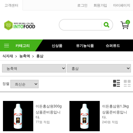
고객센터
로그인
회원가입
마이페이지
0
카테고리
신상품
유기농식품
슈퍼퓨드
식자재
농축액
홍삼
정렬
이든홍삼원300g
이든홍삼원1.3kg
상품준비중입니
상품준비중입니
다.
다.
77원 적립
240원 적립