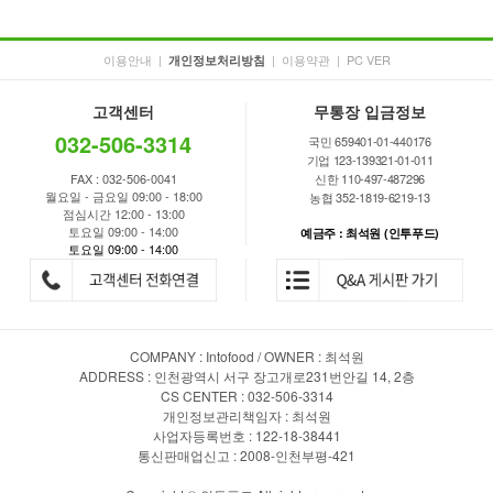
이용안내
|
|
이용약관
|
PC VER
개인정보처리방침
고객센터
무통장 입금정보
032-506-3314
국민 659401-01-440176
기업 123-139321-01-011
FAX : 032-506-0041
신한 110-497-487296
월요일 - 금요일 09:00 - 18:00
농협 352-1819-6219-13
점심시간 12:00 - 13:00
토요일 09:00 - 14:00
예금주 : 최석원 (인투푸드)
토요일 09:00 - 14:00
COMPANY : Intofood / OWNER : 최석원
ADDRESS : 인천광역시 서구 장고개로231번안길 14, 2층
CS CENTER : 032-506-3314
개인정보관리책임자 : 최석원
사업자등록번호 : 122-18-38441
통신판매업신고 : 2008-인천부평-421