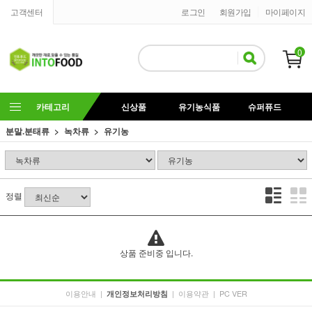
고객센터
로그인
회원가입
마이페이지
0
카테고리
신상품
유기농식품
슈퍼퓨드
분말.분태류
녹차류
유기농
정렬
상품 준비중 입니다.
이용안내
|
|
이용약관
|
PC VER
개인정보처리방침