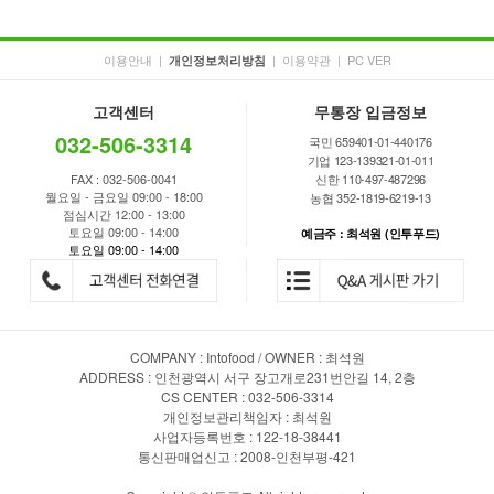
이용안내
|
|
이용약관
|
PC VER
개인정보처리방침
고객센터
무통장 입금정보
032-506-3314
국민 659401-01-440176
기업 123-139321-01-011
FAX : 032-506-0041
신한 110-497-487296
월요일 - 금요일 09:00 - 18:00
농협 352-1819-6219-13
점심시간 12:00 - 13:00
토요일 09:00 - 14:00
예금주 : 최석원 (인투푸드)
토요일 09:00 - 14:00
COMPANY : Intofood / OWNER : 최석원
ADDRESS : 인천광역시 서구 장고개로231번안길 14, 2층
CS CENTER : 032-506-3314
개인정보관리책임자 : 최석원
사업자등록번호 : 122-18-38441
통신판매업신고 : 2008-인천부평-421