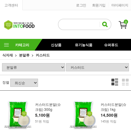
고객센터
로그인
회원가입
마이페이지
0
카테고리
신상품
유기농식품
슈퍼퓨드
식자재
분말류
커스터드
정렬
커스터드분말(슈
커스터드분말(슈
크림) 300g
크림) 1kg
5,100원
14,500원
51원 적립
145원 적립