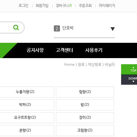
로그인
회원가입
장바구니
0
주문조회
마이페이지
오트밀
1
단호박
2
코코아
3
공지사항
고객센터
사용후기
녹차
4
Home
향료
액상향료
바닐라
>
>
>
코코넛
5
누룽지향(2)
럼향(2)
호박분태장
6
박하(2)
밤(2)
다시마
7
요구르트향(2)
장미(2)
콘향(2)
크림향(2)