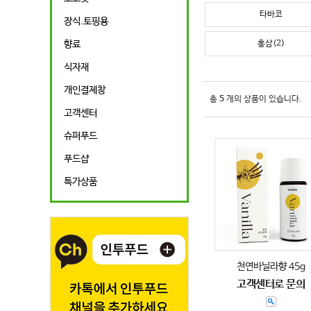
타바코
장식.토핑용
홍삼(2)
향료
식자재
개인결제창
총
5
개의 상품이 있습니다.
고객센터
슈퍼푸드
푸드샵
특가상품
천연바닐라향 45g
고객센터로 문의