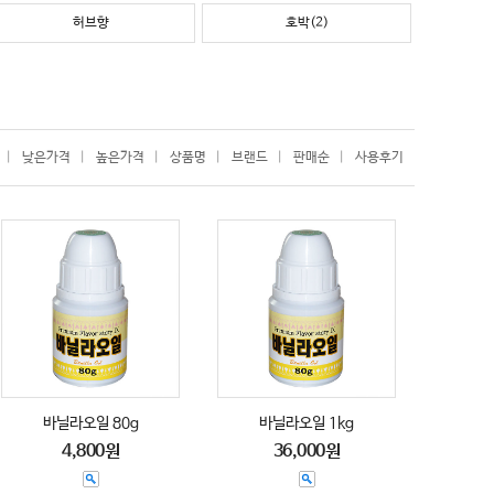
허브향
호박(2)
|
낮은가격
|
높은가격
|
상품명
|
브랜드
|
판매순
|
사용후기
바닐라오일 80g
바닐라오일 1kg
4,800원
36,000원