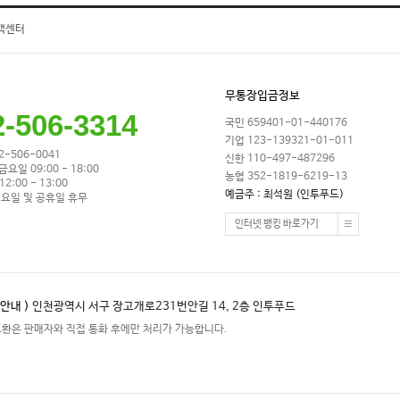
객센터
무통장입금정보
2-506-3314
국민 659401-01-440176
기업 123-139321-01-011
32-506-0041
신한 110-497-487296
금요일 09:00 - 18:00
농협 352-1819-6219-13
2:00 - 13:00
예금주 : 최석원 (인투푸드)
요일 및 공휴일 휴무
인터넷 뱅킹 바로가기
안내 )
인천광역시 서구 장고개로231번안길 14, 2층 인투푸드
교환은 판매자와 직접 통화 후에만 처리가 가능합니다.