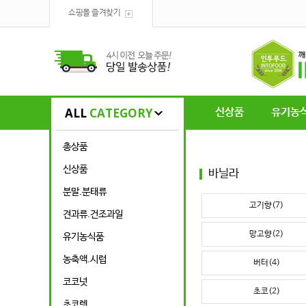
쇼핑몰 즐겨찾기
ALL
CATEGORY
신상품
유기농
총상품
신상품
바닐라
분말.분태류
고기향(7)
견과류.건조과일
망고향(2)
유기농식품
농축액.시럽
버터(4)
코코넛
초코(2)
초코렛