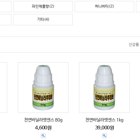
파인애플향(2)
허니버터(2)
기타(4)
신상품
천연바닐라엣센스 80g
천연바닐라엣센스 1kg
4,600원
39,000원