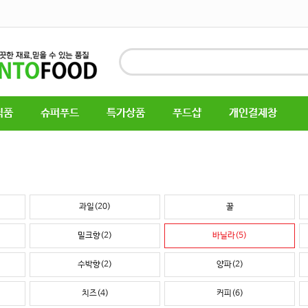
식품
슈퍼푸드
특가상품
푸드샵
개인결제창
과일(20)
꿀
밀크향(2)
바닐라(5)
수박향(2)
양파(2)
치즈(4)
커피(6)