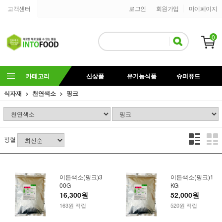
고객센터
로그인
회원가입
마이페이지
0
카테고리
신상품
유기농식품
슈퍼퓨드
식자재
천연색소
핑크
정렬
이든색소(핑크)3
이든색소(핑크)1
00G
KG
16,300원
52,000원
163원 적립
520원 적립