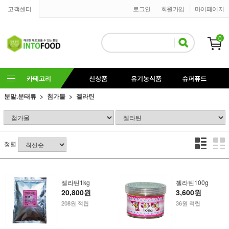
고객센터
로그인
회원가입
마이페이지
0
카테고리
신상품
유기농식품
슈퍼퓨드
분말.분태류
첨가물
젤라틴
정렬
젤라틴1kg
젤라틴100g
20,800원
3,600원
208원 적립
36원 적립