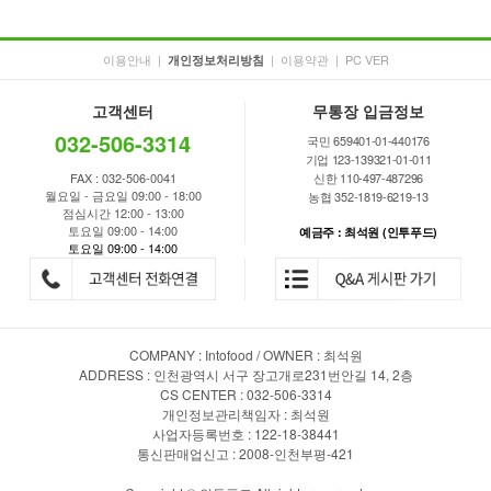
이용안내
|
|
이용약관
|
PC VER
개인정보처리방침
고객센터
무통장 입금정보
032-506-3314
국민 659401-01-440176
기업 123-139321-01-011
FAX : 032-506-0041
신한 110-497-487296
월요일 - 금요일 09:00 - 18:00
농협 352-1819-6219-13
점심시간 12:00 - 13:00
토요일 09:00 - 14:00
예금주 : 최석원 (인투푸드)
토요일 09:00 - 14:00
COMPANY : Intofood / OWNER : 최석원
ADDRESS : 인천광역시 서구 장고개로231번안길 14, 2층
CS CENTER : 032-506-3314
개인정보관리책임자 : 최석원
사업자등록번호 : 122-18-38441
통신판매업신고 : 2008-인천부평-421