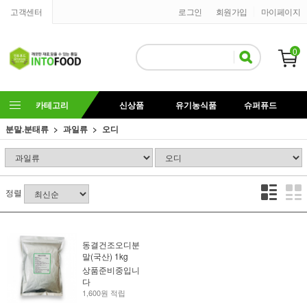
고객센터
로그인
회원가입
마이페이지
0
카테고리
신상품
유기농식품
슈퍼퓨드
분말.분태류
과일류
오디
정렬
동결건조오디분
말(국산) 1kg
상품준비중입니
다
1,600원 적립