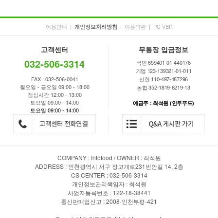
이용안내
|
|
이용약관
|
PC VER
개인정보처리방침
고객센터
무통장 입금정보
032-506-3314
국민 659401-01-440176
기업 123-139321-01-011
FAX : 032-506-0041
신한 110-497-487296
월요일 - 금요일 09:00 - 18:00
농협 352-1819-6219-13
점심시간 12:00 - 13:00
토요일 09:00 - 14:00
예금주 : 최석원 (인투푸드)
토요일 09:00 - 14:00
COMPANY : Intofood / OWNER : 최석원
ADDRESS : 인천광역시 서구 장고개로231번안길 14, 2층
CS CENTER : 032-506-3314
개인정보관리책임자 : 최석원
사업자등록번호 : 122-18-38441
통신판매업신고 : 2008-인천부평-421