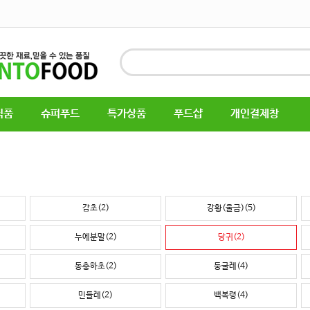
식품
슈퍼푸드
특가상품
푸드샵
개인결제창
감초(2)
강황(울금)(5)
누에분말(2)
당귀(2)
동충하초(2)
둥굴레(4)
민들레(2)
백복령(4)