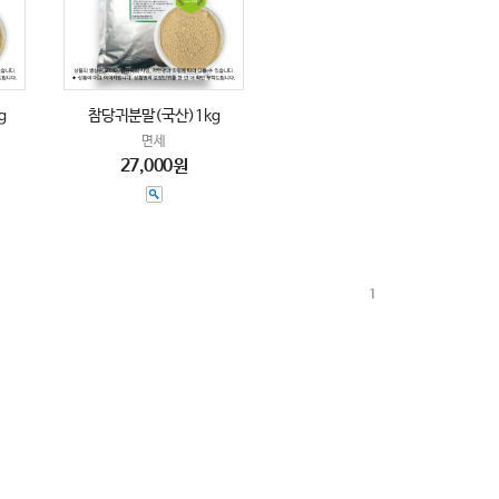
g
참당귀분말(국산)1kg
면세
27,000원
1