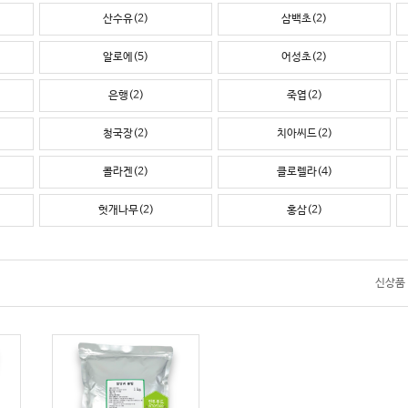
산수유(2)
삼백초(2)
알로에(5)
어성초(2)
은행(2)
죽엽(2)
청국장(2)
치아씨드(2)
콜라겐(2)
클로렐라(4)
헛개나무(2)
홍삼(2)
신상품