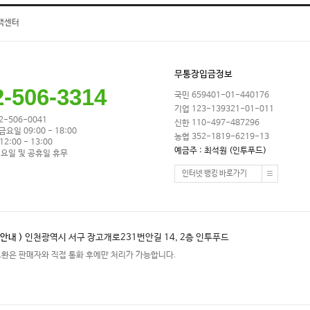
객센터
무통장입금정보
2-506-3314
국민 659401-01-440176
기업 123-139321-01-011
32-506-0041
신한 110-497-487296
금요일 09:00 - 18:00
농협 352-1819-6219-13
2:00 - 13:00
예금주 : 최석원 (인투푸드)
요일 및 공휴일 휴무
인터넷 뱅킹 바로가기
안내 )
인천광역시 서구 장고개로231번안길 14, 2층 인투푸드
교환은 판매자와 직접 통화 후에만 처리가 가능합니다.