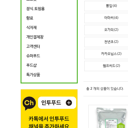
뽕잎(4)
장식.토핑용
아마씨(4)
향료
식자재
오가피(2)
개인결제창
천년초(2)
고객센터
카카오닙스(2)
슈퍼푸드
푸드샵
햄프씨드(2)
특가상품
총
2
개의 상품이 있습니다.