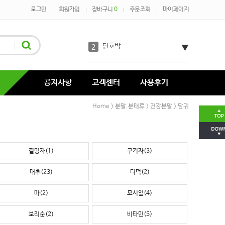
로그인
회원가입
장바구니
0
주문조회
마이페이지
오트밀
1
단호박
2
코코아
3
공지사항
고객센터
사용후기
녹차
4
Home
분말.분태류
건강분말
당귀
>
>
>
코코넛
5
결명자(1)
구기자(3)
호박분태장
6
대추(23)
더덕(2)
다시마
7
마(2)
모시잎(4)
보리순(2)
비타민(5)