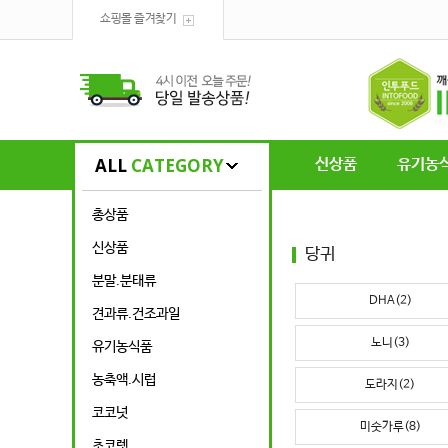
쇼핑몰 즐겨찾기
ALL
CATEGORY
신상품
유기농
총상품
신상품
당귀
분말.분태류
DHA(2)
견과류.건조과일
노니(3)
유기농식품
농축액.시럽
도라지(2)
코코넛
미숫가루(8)
초코렛