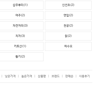
삽주뿌리(1)
신선초(2)
여주(2)
연잎(2)
차전자피(3)
천궁(2)
치자(3)
칡(2)
키토산(1)
하수오
황기(2)
|
낮은가격
|
높은가격
|
상품명
|
브랜드
|
판매순
|
사용후기