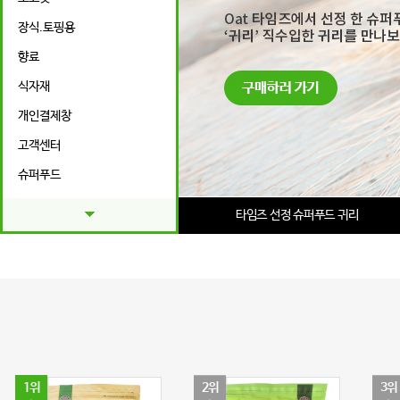
장식.토핑용
향료
식자재
개인결제창
고객센터
슈퍼푸드
푸드샵
타임즈 선정 슈퍼푸드 귀리
특가상품
1위
2위
3위