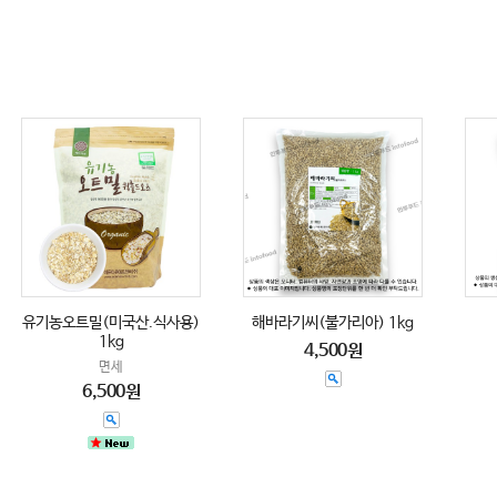
유기농오트밀(미국산.식사용)
해바라기씨(불가리아) 1kg
1kg
4,500원
면세
6,500원