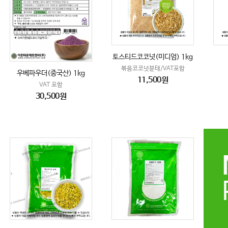
토스티드코코넛(미디엄) 1kg
볶음코코넛분태/VAT포함
우베파우더(중국산) 1kg
11,500원
VAT 포함
30,500원