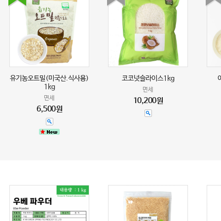
유기농오트밀(미국산.식사용)
코코넛슬라이스1kg
1kg
면세
면세
10,200원
6,500원