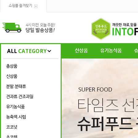
쇼핑몰 즐겨찾기
ALL
CATEGORY
신상품
유기농식품
총상품
신상품
분말.분태류
견과류.건조과일
유기농식품
농축액.시럽
코코넛
초코렛