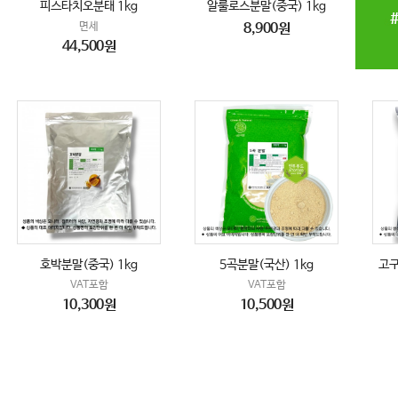
피스타치오분태 1kg
알룰로스분말(중국) 1kg
면세
8,900원
44,500원
호박분말(중국) 1kg
5곡분말(국산) 1kg
고구
VAT포함
VAT포함
10,300원
10,500원