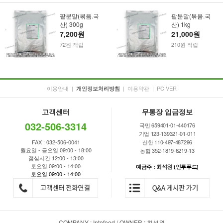
팥분말(볶음.국
팥분말(볶음.국
산) 300g
산) 1kg
7,200원
21,000원
72원 적립
210원 적립
이용안내
|
|
이용약관
|
PC VER
개인정보처리방침
고객센터
무통장 입금정보
032-506-3314
국민 659401-01-440176
기업 123-139321-01-011
FAX : 032-506-0041
신한 110-497-487296
월요일 - 금요일 09:00 - 18:00
농협 352-1819-6219-13
점심시간 12:00 - 13:00
토요일 09:00 - 14:00
예금주 : 최석원 (인투푸드)
토요일 09:00 - 14:00
COMPANY : Intofood / OWNER : 최석원