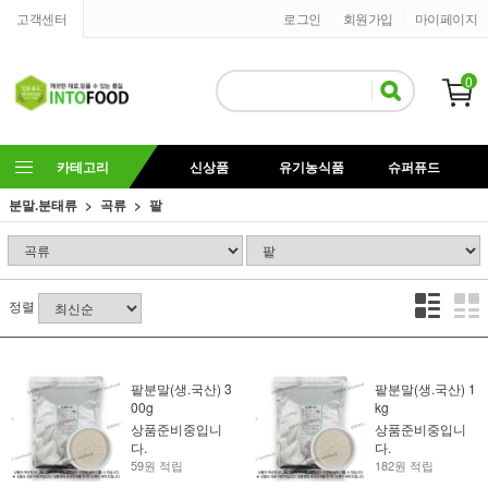
고객센터
로그인
회원가입
마이페이지
0
카테고리
신상품
유기농식품
슈퍼퓨드
분말.분태류
곡류
팥
정렬
팥분말(생.국산) 3
팥분말(생.국산) 1
00g
kg
상품준비중입니
상품준비중입니
다.
다.
59원 적립
182원 적립