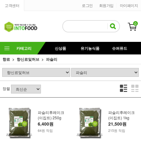
고객센터
로그인
회원가입
마이페이지
0
카테고리
신상품
유기농식품
슈퍼퓨드
향료
향신료및허브
파슬리
정렬
파슬리후레이크
파슬리후레이크
(이집트) 250g
(이집트) 1kg
6,400원
21,500원
64원 적립
215원 적립