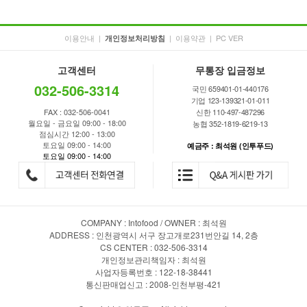
이용안내
|
|
이용약관
|
PC VER
개인정보처리방침
고객센터
무통장 입금정보
032-506-3314
국민 659401-01-440176
기업 123-139321-01-011
FAX : 032-506-0041
신한 110-497-487296
월요일 - 금요일 09:00 - 18:00
농협 352-1819-6219-13
점심시간 12:00 - 13:00
토요일 09:00 - 14:00
예금주 : 최석원 (인투푸드)
토요일 09:00 - 14:00
COMPANY : Intofood / OWNER : 최석원
ADDRESS : 인천광역시 서구 장고개로231번안길 14, 2층
CS CENTER : 032-506-3314
개인정보관리책임자 : 최석원
사업자등록번호 : 122-18-38441
통신판매업신고 : 2008-인천부평-421