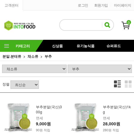
고객센터
로그인
회원가입
마이페이지
0
카테고리
신상품
유기농식품
슈퍼퓨드
분말.분태류
채소류
부추
정렬
부추분말(국산)3
부추분말(국산)1k
00g
g
면세
면세
9,000원
28,000원
90원 적립
280원 적립