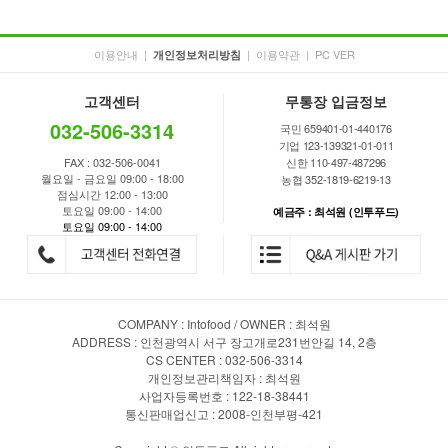
이용안내
|
|
이용약관
|
PC VER
개인정보처리방침
고객센터
무통장 입금정보
032-506-3314
국민 659401-01-440176
기업 123-139321-01-011
FAX : 032-506-0041
신한 110-497-487296
월요일 - 금요일 09:00 - 18:00
농협 352-1819-6219-13
점심시간 12:00 - 13:00
토요일 09:00 - 14:00
예금주 : 최석원 (인투푸드)
토요일 09:00 - 14:00
COMPANY : Intofood / OWNER : 최석원
ADDRESS : 인천광역시 서구 장고개로231번안길 14, 2층
CS CENTER : 032-506-3314
개인정보관리책임자 : 최석원
사업자등록번호 : 122-18-38441
통신판매업신고 : 2008-인천부평-421