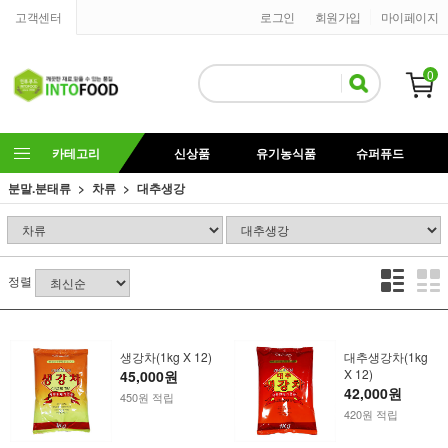
고객센터
로그인
회원가입
마이페이지
0
카테고리
신상품
유기농식품
슈퍼퓨드
분말.분태류
차류
대추생강
정렬
생강차(1kg X 12)
대추생강차(1kg
X 12)
45,000원
42,000원
450원 적립
420원 적립