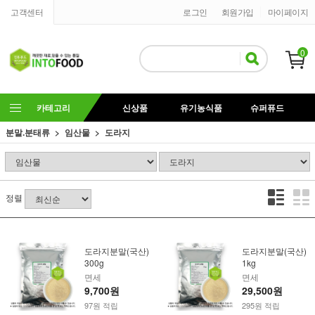
고객센터
로그인
회원가입
마이페이지
0
카테고리
신상품
유기농식품
슈퍼퓨드
분말.분태류
임산물
도라지
정렬
도라지분말(국산)
도라지분말(국산)
300g
1kg
면세
면세
9,700원
29,500원
97원 적립
295원 적립