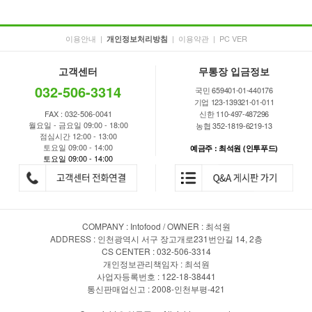
이용안내
|
|
이용약관
|
PC VER
개인정보처리방침
고객센터
무통장 입금정보
032-506-3314
국민 659401-01-440176
기업 123-139321-01-011
FAX : 032-506-0041
신한 110-497-487296
월요일 - 금요일 09:00 - 18:00
농협 352-1819-6219-13
점심시간 12:00 - 13:00
토요일 09:00 - 14:00
예금주 : 최석원 (인투푸드)
토요일 09:00 - 14:00
COMPANY : Intofood / OWNER : 최석원
ADDRESS : 인천광역시 서구 장고개로231번안길 14, 2층
CS CENTER : 032-506-3314
개인정보관리책임자 : 최석원
사업자등록번호 : 122-18-38441
통신판매업신고 : 2008-인천부평-421