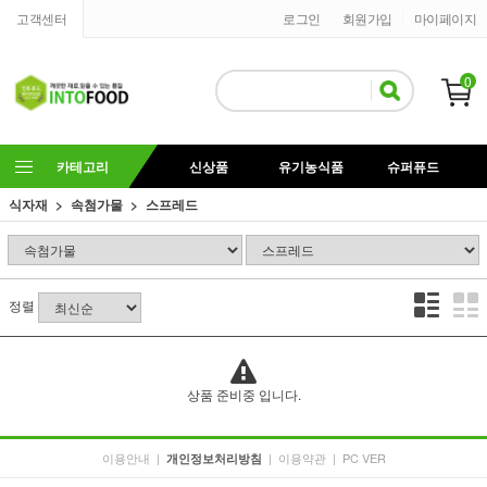
고객센터
로그인
회원가입
마이페이지
0
카테고리
신상품
유기농식품
슈퍼퓨드
식자재
속첨가물
스프레드
정렬
상품 준비중 입니다.
이용안내
|
|
이용약관
|
PC VER
개인정보처리방침