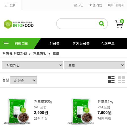
고객센터
로그인
회원가입
마이페이지
0
카테고리
신상품
유기농식품
슈퍼퓨드
견과류.건조과일
건조과일
포도
정렬
건포도300g
건포도1kg
VAT포함
VAT포함
2,900원
7,600원
29원 적립
76원 적립