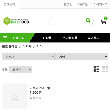
고객센터
로그인
회원가입
마이페이지
0
카테고리
신상품
유기농식품
슈퍼퓨드
분말.분태류
식자재
기타
정렬
리플파우더 1kg
4,200원
42원 적립