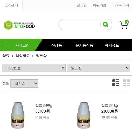
고객센터
로그인
회원가입
마이페이지
0
카테고리
신상품
유기농식품
슈퍼퓨드
향료
액상향료
밀크향
정렬
밀크향80g
밀크향1kg
3,100원
29,000원
31원 적립
290원 적립