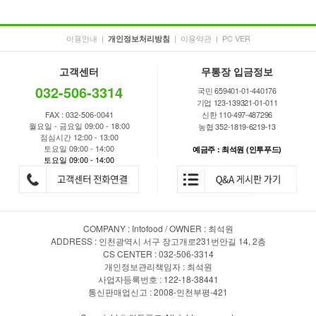
이용안내
|
|
이용약관
|
PC VER
개인정보처리방침
고객센터
무통장 입금정보
032-506-3314
국민 659401-01-440176
기업 123-139321-01-011
FAX : 032-506-0041
신한 110-497-487296
월요일 - 금요일 09:00 - 18:00
농협 352-1819-6219-13
점심시간 12:00 - 13:00
토요일 09:00 - 14:00
예금주 : 최석원 (인투푸드)
토요일 09:00 - 14:00
COMPANY : Intofood / OWNER : 최석원
ADDRESS : 인천광역시 서구 장고개로231번안길 14, 2층
CS CENTER : 032-506-3314
개인정보관리책임자 : 최석원
사업자등록번호 : 122-18-38441
통신판매업신고 : 2008-인천부평-421