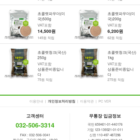
초콜렛파우더(미
초콜렛파우더(미
국)500g
국)200g
VAT포함
VAT포함
14,500원
6,200원
145원 적립
62원 적립
초콜렛청크(국산)
초콜렛청크(국산)
250g
1kg
VAT포함
VAT포함
상품준비중입니
상품준비중입니
다
다
75원 적립
275원 적립
이용안내
|
|
이용약관
|
PC VER
개인정보처리방침
고객센터
무통장 입금정보
032-506-3314
국민 659401-01-440176
기업 123-139321-01-011
FAX : 032-506-0041
신한 110-497-487296
월요일 - 금요일 09:00 - 18:00