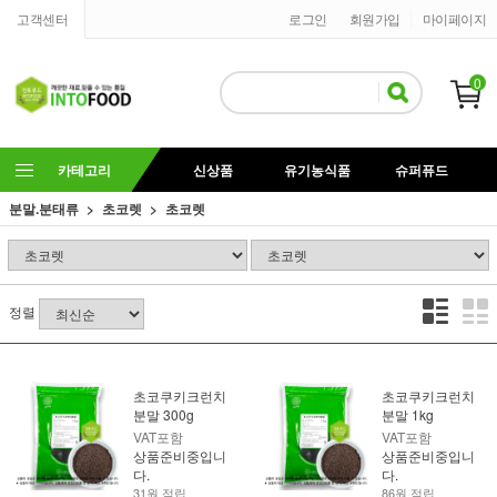
고객센터
로그인
회원가입
마이페이지
0
카테고리
신상품
유기농식품
슈퍼퓨드
분말.분태류
초코렛
초코렛
정렬
초코쿠키크런치
초코쿠키크런치
분말 300g
분말 1kg
VAT포함
VAT포함
상품준비중입니
상품준비중입니
다.
다.
31원 적립
86원 적립