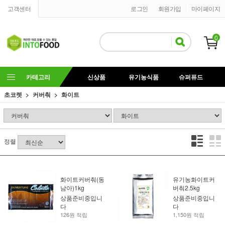
고객센터
로그인
회원가입
마이페이지
0
카테고리
신상품
유기농식품
슈퍼퓨드
초코렛
커버춰
화이트
정렬
화이트커버춰(동
유기농화이트커
남아)1kg
버춰2.5kg
상품준비중입니
상품준비중입니
다
다
126원 적립
1,150원 적립