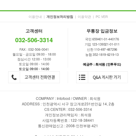
이용안내
|
|
이용약관
|
PC VER
개인정보처리방침
고객센터
무통장 입금정보
032-506-3314
국민 659401-01-440176
기업 123-139321-01-011
FAX : 032-506-0041
신한 110-497-487296
월요일 - 금요일 09:00 - 18:00
농협 352-1819-6219-13
점심시간 12:00 - 13:00
토요일 09:00 - 14:00
예금주 : 최석원 (인투푸드)
토요일 09:00 - 14:00
COMPANY : Intofood / OWNER : 최석원
ADDRESS : 인천광역시 서구 장고개로231번안길 14, 2층
CS CENTER : 032-506-3314
개인정보관리책임자 : 최석원
사업자등록번호 : 122-18-38441
통신판매업신고 : 2008-인천부평-421