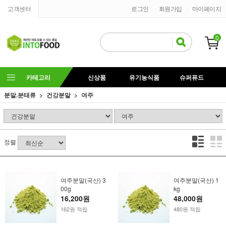
고객센터
로그인
회원가입
마이페이지
0
카테고리
신상품
유기농식품
슈퍼퓨드
분말.분태류
건강분말
여주
정렬
여주분말(국산) 3
여주분말(국산) 1
00g
kg
16,200원
48,000원
162원 적립
480원 적립