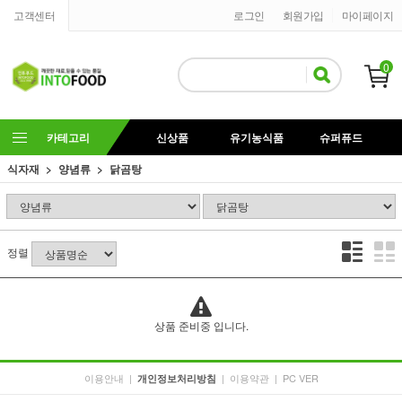
고객센터
로그인
회원가입
마이페이지
0
카테고리
신상품
유기농식품
슈퍼퓨드
식자재
양념류
닭곰탕
정렬
상품 준비중 입니다.
이용안내
|
|
이용약관
|
PC VER
개인정보처리방침