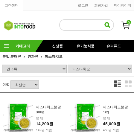
고객센터
로그인
회원가입
마이페이지
0
카테고리
신상품
유기농식품
슈퍼퓨드
분말.분태류
견과류
피스타치오
정렬
피스타치오분말
피스타치오분말
300g
1kg
면세
면세
14,200원
45,000원
142원 적립
450원 적립