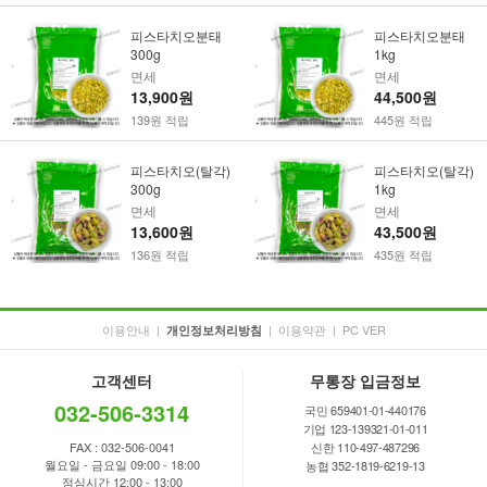
피스타치오분태
피스타치오분태
300g
1kg
면세
면세
13,900원
44,500원
139원 적립
445원 적립
피스타치오(탈각)
피스타치오(탈각)
300g
1kg
면세
면세
13,600원
43,500원
136원 적립
435원 적립
이용안내
|
|
이용약관
|
PC VER
개인정보처리방침
고객센터
무통장 입금정보
032-506-3314
국민 659401-01-440176
기업 123-139321-01-011
FAX : 032-506-0041
신한 110-497-487296
월요일 - 금요일 09:00 - 18:00
농협 352-1819-6219-13
점심시간 12:00 - 13:00