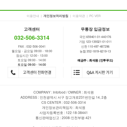
이용안내
|
|
이용약관
|
PC VER
개인정보처리방침
고객센터
무통장 입금정보
032-506-3314
국민 659401-01-440176
기업 123-139321-01-011
FAX : 032-506-0041
신한 110-497-487296
월요일 - 금요일 09:00 - 18:00
농협 352-1819-6219-13
점심시간 12:00 - 13:00
토요일 09:00 - 14:00
예금주 : 최석원 (인투푸드)
토요일 09:00 - 14:00
COMPANY : Intofood / OWNER : 최석원
ADDRESS : 인천광역시 서구 장고개로231번안길 14, 2층
CS CENTER : 032-506-3314
개인정보관리책임자 : 최석원
사업자등록번호 : 122-18-38441
통신판매업신고 : 2008-인천부평-421