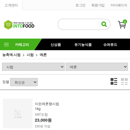
고객센터
로그인
회원가입
마이페이지
0
카테고리
신상품
유기농식품
슈퍼퓨드
농축액.시럽
시럽
메론
정렬
이든메론향시럽
1kg
VAT포함
23,000원
230원 적립