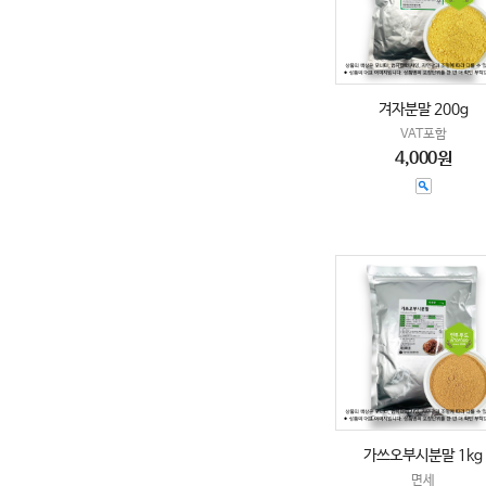
겨자분말 200g
VAT포함
4,000원
가쓰오부시분말 1kg
면세