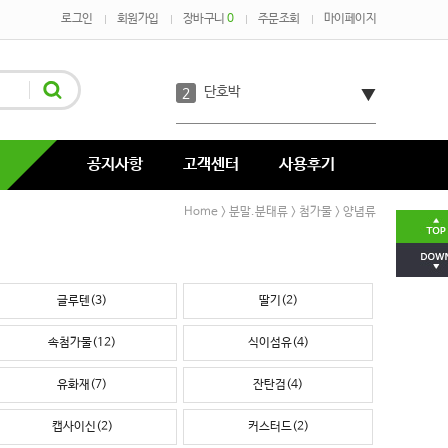
로그인
회원가입
장바구니
0
주문조회
마이페이지
오트밀
1
단호박
2
코코아
3
공지사항
고객센터
사용후기
녹차
4
Home
분말.분태류
첨가물
양념류
>
>
>
코코넛
5
글루텐(3)
딸기(2)
호박분태장
6
속첨가물(12)
식이섬유(4)
다시마
7
유화재(7)
잔탄검(4)
캡사이신(2)
커스터드(2)