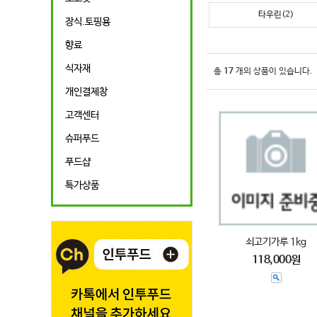
타우린(2)
장식.토핑용
향료
식자재
총
17
개의 상품이 있습니다.
개인결제창
고객센터
슈퍼푸드
푸드샵
특가상품
쇠고기가루 1kg
118,000원