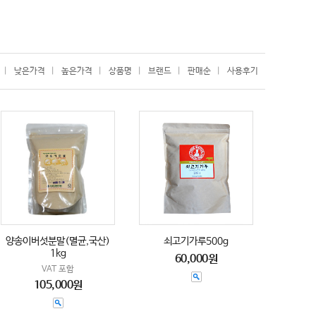
|
낮은가격
|
높은가격
|
상품명
|
브랜드
|
판매순
|
사용후기
양송이버섯분말(멸균,국산)
쇠고기가루500g
1kg
60,000원
VAT 포함
105,000원