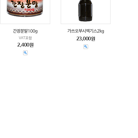
간장분말100g
가쓰오부시엑기스2kg
VAT포함
23,000원
2,400원