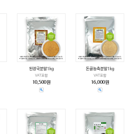
된장국분말1kg
돈골농축분말1kg
VAT포함
VAT포함
10,500원
16,000원