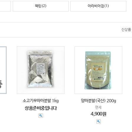
펙틴(2)
아라비아검(1)
신상품
소고기무파마분말 1kg
양파분말(국산) 200g
상품준비중입니다
면세
4,900원