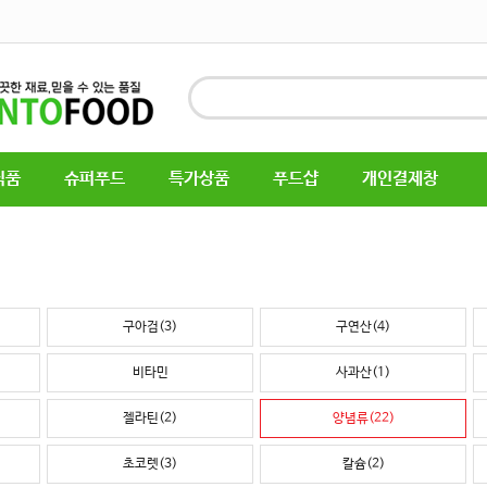
식품
슈퍼푸드
특가상품
푸드샵
개인결제창
구아검(3)
구연산(4)
비타민
사과산(1)
젤라틴(2)
양념류(22)
초코렛(3)
칼슘(2)