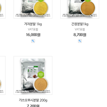
겨자분말 1kg
간장분말1kg
VAT포함
VAT포함
16,000원
8,700원
가쓰오부시분말 200g
7,200원