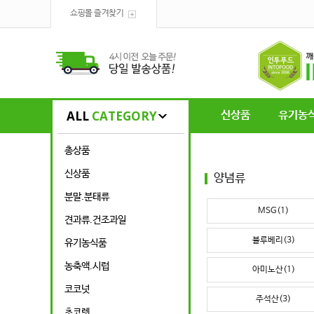
쇼핑몰 즐겨찾기
ALL
CATEGORY
신상품
유기농
총상품
신상품
양념류
분말.분태류
MSG(1)
견과류.건조과일
블루베리(3)
유기농식품
농축액.시럽
아미노산(1)
코코넛
주석산(3)
초코렛