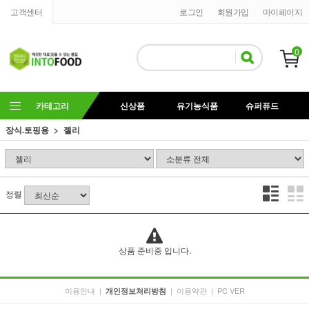
고객센터
로그인
회원가입
마이페이지
0
카테고리
신상품
유기농식품
슈퍼퓨드
장식.토핑용
젤리
정렬
상품 준비중 입니다.
이용안내
|
|
이용약관
|
PC VER
개인정보처리방침