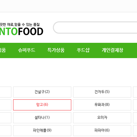
식품
슈퍼푸드
특가상품
푸드샵
개인결제창
건살구(2)
건자두(5)
망고(6)
무화과(8)
설타나(1)
오미자
파인애플(9)
파파야(6)