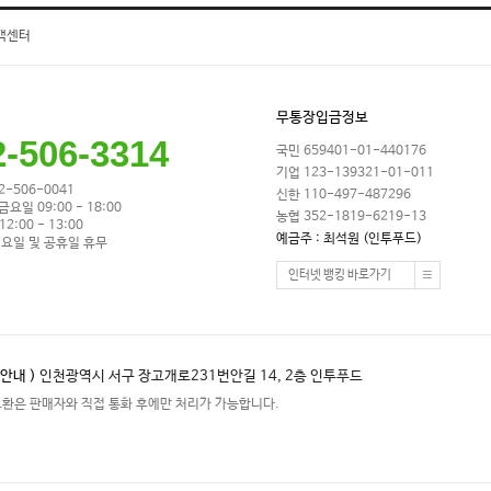
객센터
무통장입금정보
2-506-3314
국민 659401-01-440176
기업 123-139321-01-011
32-506-0041
신한 110-497-487296
금요일 09:00 - 18:00
농협 352-1819-6219-13
2:00 - 13:00
예금주 : 최석원 (인투푸드)
요일 및 공휴일 휴무
인터넷 뱅킹 바로가기
안내 )
인천광역시 서구 장고개로231번안길 14, 2층 인투푸드
교환은 판매자와 직접 통화 후에만 처리가 가능합니다.