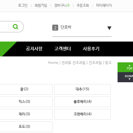
로그인
회원가입
장바구니
0
주문조회
마이페이지
오트밀
1
단호박
2
코코아
3
공지사항
고객센터
사용후기
녹차
4
Home
견과류.건조과일
건조과일
망고
>
>
>
코코넛
5
귤(2)
대추(15)
호박분태장
6
믹스(3)
블루베리(4)
다시마
7
체리(3)
크랜베리(4)
포도(3)