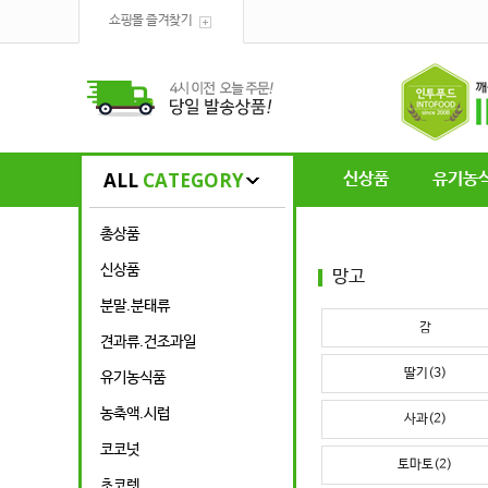
쇼핑몰 즐겨찾기
ALL
CATEGORY
신상품
유기농
총상품
신상품
망고
분말.분태류
감
견과류.건조과일
딸기(3)
유기농식품
농축액.시럽
사과(2)
코코넛
토마토(2)
초코렛