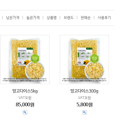
|
낮은가격
|
높은가격
|
상품명
|
브랜드
|
판매순
|
사용후기
망고다이스5kg
망고다이스300g
VAT포함
VAT포함
85,000원
5,800원