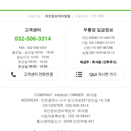
이용안내
|
|
이용약관
|
PC VER
개인정보처리방침
고객센터
무통장 입금정보
032-506-3314
국민 659401-01-440176
기업 123-139321-01-011
FAX : 032-506-0041
신한 110-497-487296
월요일 - 금요일 09:00 - 18:00
농협 352-1819-6219-13
점심시간 12:00 - 13:00
토요일 09:00 - 14:00
예금주 : 최석원 (인투푸드)
토요일 09:00 - 14:00
COMPANY : Intofood / OWNER : 최석원
ADDRESS : 인천광역시 서구 장고개로231번안길 14, 2층
CS CENTER : 032-506-3314
개인정보관리책임자 : 최석원
사업자등록번호 : 122-18-38441
통신판매업신고 : 2008-인천부평-421