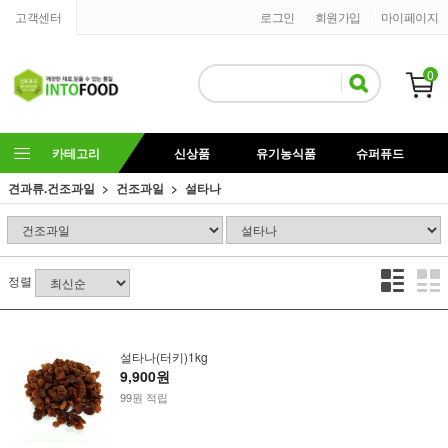
고객센터
로그인
회원가입
마이페이지
0
카테고리
신상품
유기농식품
슈퍼퓨드
견과류.건조과일
건조과일
설타나
정렬
설타나(터키)1kg
9,900원
99원 적립