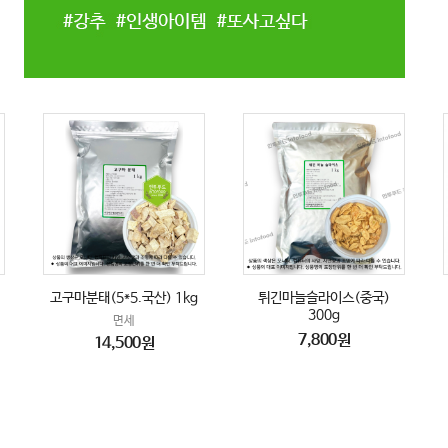
고구마분태(5*5.국산) 1kg
튀긴마늘슬라이스(중국)
300g
면세
7,800원
14,500원