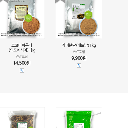
코코아파우더
계피분말(베트남)1kg
(인도네시아)1kg
VAT포함
VAT포함
9,900원
14,500원