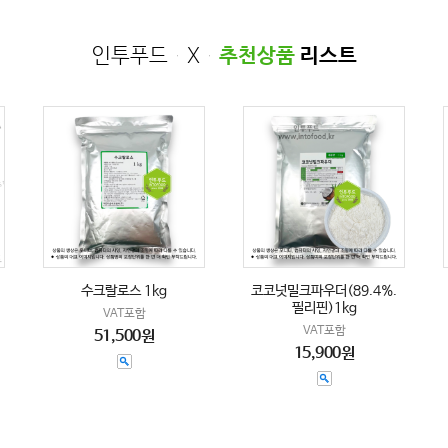
인투푸드 X
추천상품
리스트
수크랄로스 1kg
코코넛밀크파우더(89.4%.
필리핀)1kg
VAT포함
VAT포함
51,500원
15,900원