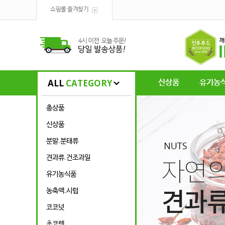
쇼핑몰 즐겨찾기
ALL
CATEGORY
신상품
유기농
총상품
신상품
분말.분태류
견과류.건조과일
유기농식품
농축액.시럽
코코넛
초코렛