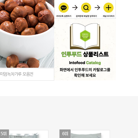
미엄녹차가루 모음전
5위
6위