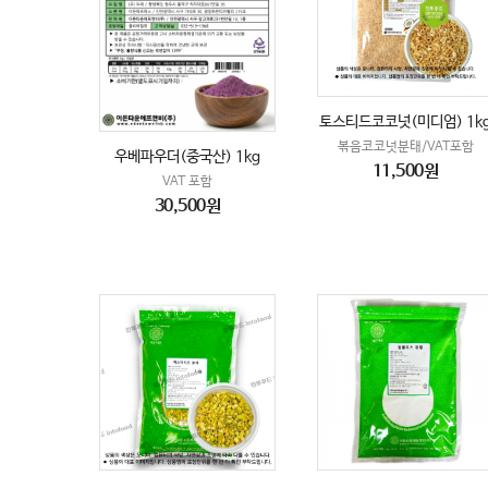
토스티드코코넛(미디엄) 1k
볶음코코넛분태/VAT포함
우베파우더(중국산) 1kg
11,500원
VAT 포함
30,500원