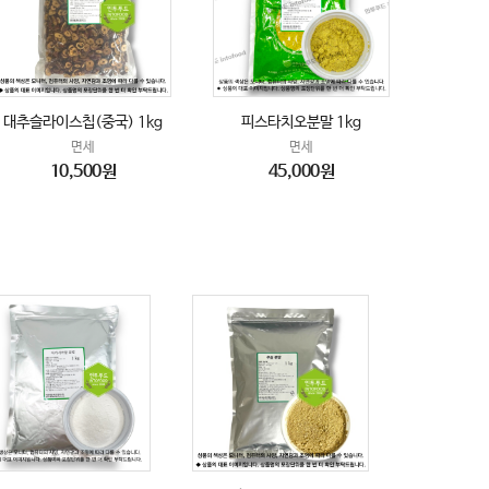
대추슬라이스칩(중국) 1kg
피스타치오분말 1kg
면세
면세
10,500원
45,000원