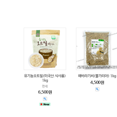
유기농오트밀(미국산.식사용)
해바라기씨(불가리아) 1kg
1kg
4,500원
면세
6,500원