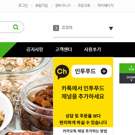
로그인
회원가입
장바구니
0
주문조회
마이페이지
단호박
2
코코아
3
녹차
4
공지사항
고객센터
사용후기
코코넛
5
호박분태장
6
다시마
7