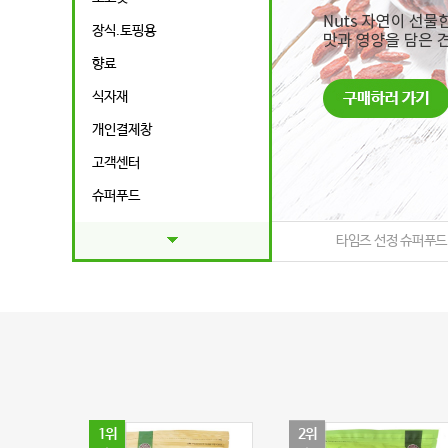
장식.토핑용
향료
식자재
개인결제창
고객센터
슈퍼푸드
푸드샵
타임즈 선정 슈퍼푸드
특가상품
1위
2위