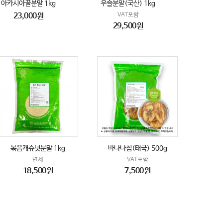
아카시아꿀분말 1kg
우슬분말(국산) 1kg
23,000원
VAT포함
29,500원
볶음캐슈넛분말 1kg
바나나칩(태국) 500g
면세
VAT포함
18,500원
7,500원