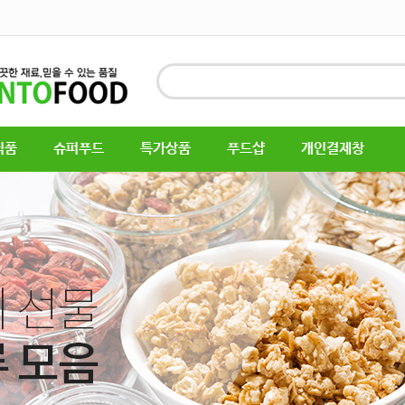
식품
슈퍼푸드
특가상품
푸드샵
개인결제창