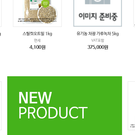
g
스틸컷오트밀 1kg
유기농 차광 가루녹차 5kg
면세
VAT포함
4,100원
375,000원