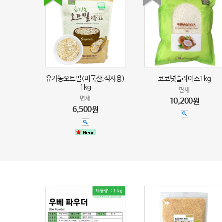
유기농오트밀(미국산.식사용)
코코넛슬라이스1kg
1kg
면세
면세
10,200원
6,500원