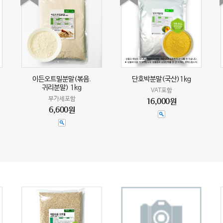
이든오트밀분말(볶음.
단호박분말(국산)1kg
귀리분말) 1kg
VAT포함
부가세포함
16,000원
6,600원