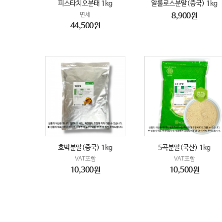
피스타치오분태 1kg
알룰로스분말(중국) 1kg
면세
8,900원
44,500원
호박분말(중국) 1kg
5곡분말(국산) 1kg
VAT포함
VAT포함
10,300원
10,500원