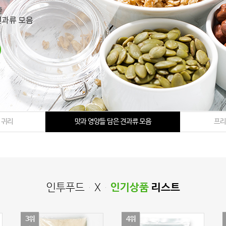
 귀리
맛과 영양들 담은 견과류 모음
프리
인투푸드 X
인기상품
리스트
3위
4위