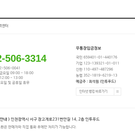
객센터
무통장입금정보
2-506-3314
국민 659401-01-440176
기업 123-139321-01-011
32-506-0041
신한 110-497-487296
금요일 09:00 - 18:00
농협 352-1819-6219-13
2:00 - 13:00
예금주 : 최석원 (인투푸드)
요일 및 공휴일 휴무
인터넷 뱅킹 바로가기
안내 )
인천광역시 서구 장고개로231번안길 14, 2층 인투푸드
교환은 판매자와 직접 통화 후에만 처리가 가능합니다.