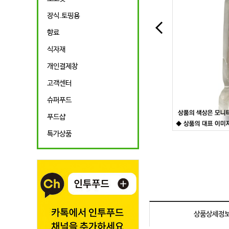
장식.토핑용
향료
식자재
개인결제창
고객센터
슈퍼푸드
푸드샵
특가상품
상품상세정