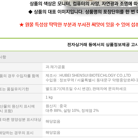
★ 원물 특성상 딱딱한 부분과 부서진 씨앗이 있을 수 있어 섭
전자상거래 등에서의 상품정보제공 고
시사항
과.채가공품
제조사 : HUBEI SHENSUI BIOTECHLOGY CO.,LTD
수입품의 경우 수입자를 함께
수입원 : 정보무역 / 서울특별시 동대문구 약령중앙로40-1,
별도표기(제조일 수시 변경), 판매자에 문의하세요
한 또는 품질유지기한
1 kg
원산지 : 중국
농사산물의 원산지 표시에
대추 88%, 설탕 10%, 정제염 2%
시 포함)
법에 따른 영양성분 표시대상
해당없음
해당없음
 해당하는 경우의 표시