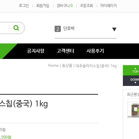
로그인
회원가입
장바구니
0
주문조회
마이페이지
단호박
2
코코아
3
녹차
4
공지사항
고객센터
사용후기
코코넛
5
Home
총상품
>
> 대추슬라이스칩(중국) 1kg
호박분태장
6
최근본
다시마
7
칩(중국) 1kg
05원
,500
원