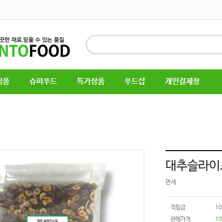
식품
슈퍼푸드
특가상품
푸드샵
개인결제창
대추슬라이스
면세
적립금
1
판매가격
10