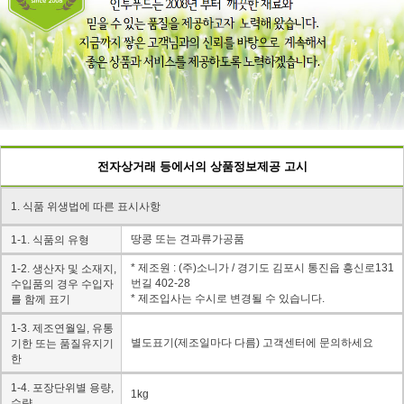
전자상거래 등에서의 상품정보제공 고시
1. 식품 위생법에 따른 표시사항
땅콩 또는 견과류가공품
1-1. 식품의 유형
* 제조원 : (주)소니가 / 경기도 김포시 통진읍 흥신로131
1-2. 생산자 및 소재지,
번길 402-28
수입품의 경우 수입자
* 제조입사는 수시로 변경될 수 있습니다.
를 함께 표기
1-3. 제조연월일, 유통
별도표기(제조일마다 다름) 고객센터에 문의하세요
기한 또는 품질유지기
한
1-4. 포장단위별 용량,
1kg
수량