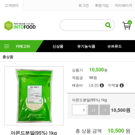
고객센터
로그인
회원가입
마이페이지
0
카테고리
신상품
유기농식품
슈퍼퓨드
총상품
10,500
상품가
원
적립금
98원
배송비
(조건)
지역별
아몬드분말(95%) 1kg
10,500
원
+1
-1
10,500
원
총 상품 금액
아몬드분말(95%) 1kg