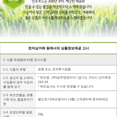
전자상거래 등에서의 상품정보제공 고시
1. 식품 위생법에 따른 표시사항
땅콩 또는 견과류가공품
1-1. 식품의 유형
* 제조원 : (주)공주엔엔아이 / 경기도 구리시 산마루로
1-2. 생산자 및 소재지,
243-34
수입품의 경우 수입자
* 제조입사는 수시로 변경될 수 있습니다.
를 함께 표기
1-3. 제조연월일, 유통
별도표기(제조일마다 다름) 고객센터에 문의하세요
기한 또는 품질유지기
한
1-4. 포장단위별 용량,
1kg
수량