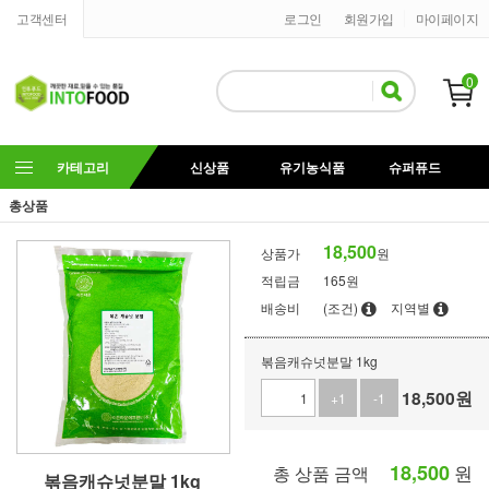
고객센터
로그인
회원가입
마이페이지
0
카테고리
신상품
유기농식품
슈퍼퓨드
총상품
18,500
상품가
원
적립금
165원
배송비
(조건)
지역별
볶음캐슈넛분말 1kg
18,500
원
+1
-1
18,500
원
총 상품 금액
볶음캐슈넛분말 1kg