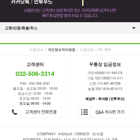
교환/반품/환불/취소
이용안내
|
|
이용약관
|
PC VER
개인정보처리방침
고객센터
무통장 입금정보
032-506-3314
국민 659401-01-440176
기업 123-139321-01-011
FAX : 032-506-0041
신한 110-497-487296
월요일 - 금요일 09:00 - 18:00
농협 352-1819-6219-13
점심시간 12:00 - 13:00
토요일 09:00 - 14:00
예금주 : 최석원 (인투푸드)
토요일 09:00 - 14:00
COMPANY : Intofood / OWNER : 최석원
ADDRESS : 인천광역시 서구 장고개로231번안길 14, 2층