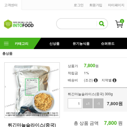
고객센터
로그인
회원가입
마이페이지
0
카테고리
신상품
유기농식품
슈퍼퓨드
총상품
7,800
상품가
원
적립금
1%
배송비
(조건)
지역별
튀긴마늘슬라이스(중국) 300g
7,800
원
+1
-1
7,800
원
총 상품 금액
튀긴마늘슬라이스(중국)