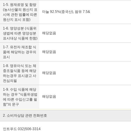
1-5. 원재료명 및 함량
(농사산물의 원산지 표
마늘 92.5%(중국산), 팜유 7.5&
시에 관한 법률에 따른
원산지 표시 포함)
1-6. 영양성분 (식품위
해당없음
생법에 따른 영양성분
표시대상 식품에 한함)
1-7. 유전자 재조합 식
해당없음
품에 해당하는 경우의
표시
1-8. 영유아식 또는 체
중조절식품 등에 해당
해당없음
하는경우 표시광고 사
전심의필
1-9. 수입 식품에 해당
하는 경우 "식품위생법
해당없음
에 따른 수입신고를 필
함"의 문구
2. 소비자상담 관련 전화번호
인트푸드 032)506-3314