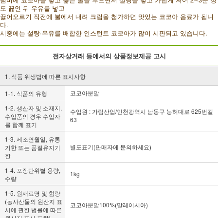
도 끓인 뒤 우유를
넣고
끓어오르기 직전에 불에서 내려 크림을 첨가하면 맛있는 코코아 음료가 됩니
다.
시중에는 설탕·우유를 배합한 인스턴트 코코아가 많이 시판되고 있습니다.
전자상거래 등에서의 상품정보제공 고시
1. 식품 위생법에 따른 표시사항
코코아분말
1-1. 식품의 유형
1-2. 생산자 및 소재지,
수입원 : 가림산업/인천광역시 남동구 능허대로 625번길
수입품의 경우 수입자
63
를 함께 표기
1-3. 제조연월일, 유통
별도표기(판매자에 문의하세요)
기한 또는 품질유지기
한
1-4. 포장단위별 용량,
1kg
수량
1-5. 원재료명 및 함량
(농사산물의 원산지 표
코코아분말100%(말레이시아)
시에 관한 법률에 따른
원산지 표시 포함)