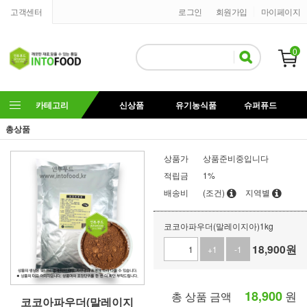
고객센터
로그인
회원가입
마이페이지
0
카테고리
신상품
유기농식품
슈퍼퓨드
총상품
상품가
상품준비중입니다
적립금
1%
배송비
(조건)
지역별
코코아파우더(말레이지아)1kg
18,900
원
+1
-1
18,900
원
총 상품 금액
코코아파우더(말레이지