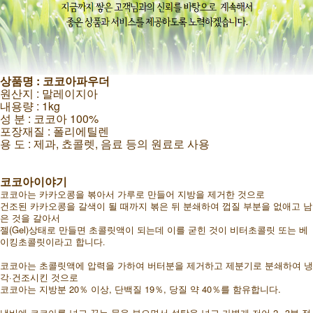
상품명 : 코코아파우더
원산지 : 말레이지아
내용량 : 1kg
성 분 : 코코아 100%
포장재질 : 폴리에틸렌
용 도 : 제과, 쵸콜렛, 음료 등의 원료로 사용
코코아이야기
코코아는 카카오콩을 볶아서 가루로 만들어 지방을 제거한 것으로
건조된 카카오콩을 갈색이 될 때까지 볶은 뒤 분쇄하여 껍질 부분을 없애고 남
은 것을 갈아서
젤(Gel)상태로 만들면 초콜릿액이 되는데 이를 굳힌 것이 비터초콜릿 또는 베
이킹초콜릿이라고 합니다
.
코코아는 초콜릿액에 압력을 가하여 버터분을 제거하고 제분기로 분쇄하여 냉
각·건조시킨 것으로
코코아는 지방분 20％ 이상, 단백질 19％, 당질 약 40％를 함유합니다.
냄비에 코코아를 넣고 끓는 물을 부으면서 설탕을 넣고 가볍게 저어 2∼3분 정