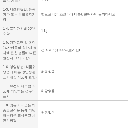
1706
를 함께 표기
1-3. 제조연월일, 유통
별도표기(제조일마다 다름), 판매자에 문의하세요
기한 또는 품질유지기
한
1-4. 포장단위별 용량,
1 kg
수량
1-5. 원재료명 및 함량
(농사산물의 원산지 표
건조코코넛100%(필리핀)
시에 관한 법률에 따른
원산지 표시 포함)
1-6. 영양성분 (식품위
해당없음
생법에 따른 영양성분
표시대상 식품에 한함)
1-7. 유전자 재조합 식
해당없음
품에 해당하는 경우의
표시
1-8. 영유아식 또는 체
중조절식품 등에 해당
해당없음
하는경우 표시광고 사
전심의필