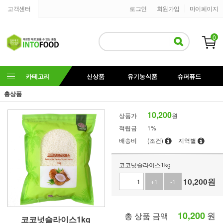
고객센터
로그인
회원가입
마이페이지
0
카테고리
신상품
유기농식품
슈퍼퓨드
총상품
10,200
상품가
원
적립금
1%
배송비
(조건)
지역별
코코넛슬라이스1kg
10,200
원
+1
-1
10,200
원
총 상품 금액
코코넛슬라이스1kg