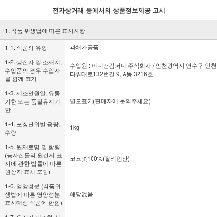
전자상거래 등에서의 상품정보제공 고시
1. 식품 위생법에 따른 표시사항
과채가공품
1-1. 식품의 유형
1-2. 생산자 및 소재지,
수입원 : 이디앤컴퍼니 주식회사 / 인천광역시 연수구 인천
수입품의 경우 수입자
타워대로132번길 9, A동 3216호
를 함께 표기
1-3. 제조연월일, 유통
별도표기(판매자에 문의주세요)
기한 또는 품질유지기
한
1-4. 포장단위별 용량,
1kg
수량
1-5. 원재료명 및 함량
(농사산물의 원산지 표
코코넛100%(필리핀산)
시에 관한 법률에 따른
원산지 표시 포함)
1-6. 영양성분 (식품위
해당없음
생법에 따른 영양성분
표시대상 식품에 한함)
1-7. 유전자 재조합 식