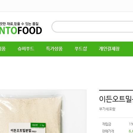
식품
슈퍼푸드
특가상품
푸드샵
개인결제창
이든오트밀분
부가세포함
적립금
1
판매가격
6,