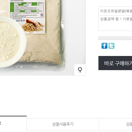
이든오트밀분말(볶음.
상품금액
원 + 기본
바로 구매하
보
상품사용후기
상품