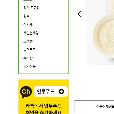
장식.토핑용
향료
식자재
개인결제창
고객센터
슈퍼푸드
푸드샵
특가상품
상품상세정