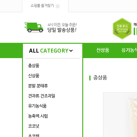
쇼핑몰 즐겨찾기
ALL
CATEGORY
신상품
유기농
총상품
신상품
총상품
분말.분태류
견과류.건조과일
유기농식품
농축액.시럽
코코넛
초코렛