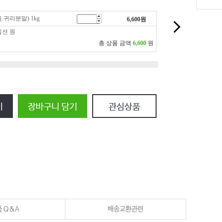
귀리분말) 1kg
6,600
원
옵션
원
총 상품 금액
6,600
원
기
장바구니 담기
관심상품
 Q&A
배송교환관련