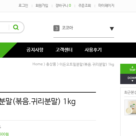
로그인
회원가입
장바구니
0
주문조회
마이페이지
단호박
2
코코아
3
녹차
4
공지사항
고객센터
사용후기
코코넛
5
Home
총상품
>
> 이든오트밀분말(볶음.귀리분말) 1kg
호박분태장
6
최근본
다시마
7
말(볶음.귀리분말) 1kg
%
600
원