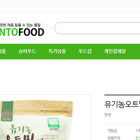
식품
슈퍼푸드
특가상품
푸드샵
개인결제창
유기농오트밀
면세
적립금
1
판매가격
6,