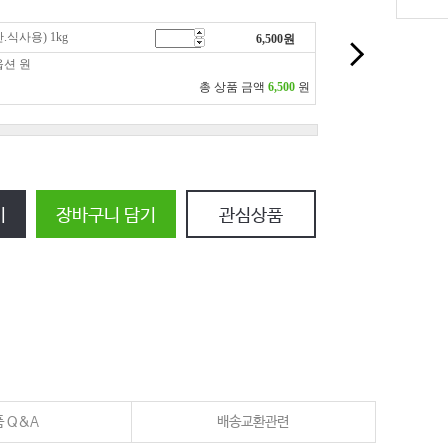
식사용) 1kg
6,500
원
옵션
원
총 상품 금액
6,500
원
기
장바구니 담기
관심상품
 Q&A
배송교환관련