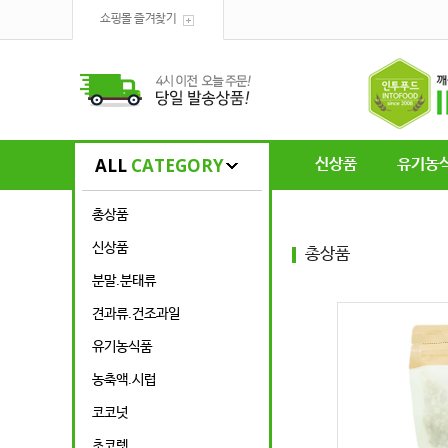
쇼핑몰 즐겨찾기
ALL
CATEGORY
신상품
유기농
총상품
신상품
총상품
분말.분태류
견과류.건조과일
유기농식품
농축액.시럽
코코넛
초코렛