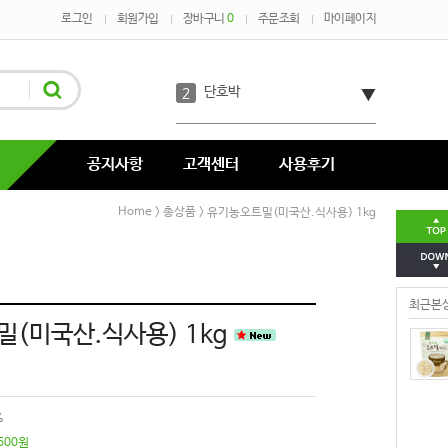
로그인
회원가입
장바구니
0
주문조회
마이페이지
단호박
2
코코아
3
녹차
4
공지사항
고객센터
사용후기
코코넛
5
Home
총상품
>
> 유기농오트밀(미국산.식사용) 1kg
호박분태장
6
최근본
다시마
7
(미국산.식사용) 1kg
%
500
원