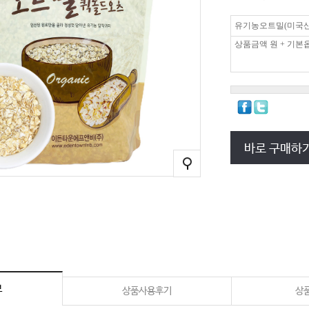
유기농오트밀(미국산.
상품금액
원 + 기본
바로 구매하
보
상품사용후기
상품