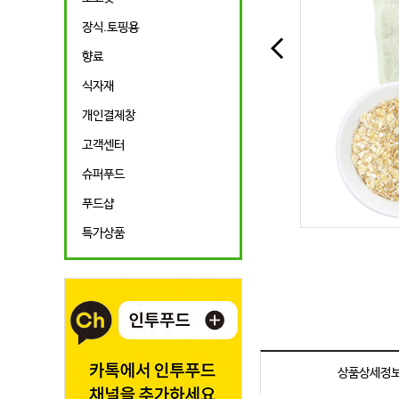
장식.토핑용
향료
식자재
개인결제창
고객센터
슈퍼푸드
푸드샵
특가상품
상품상세정